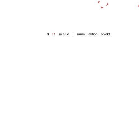
m.a.l.v.
|
raum :
aktion :
objekt