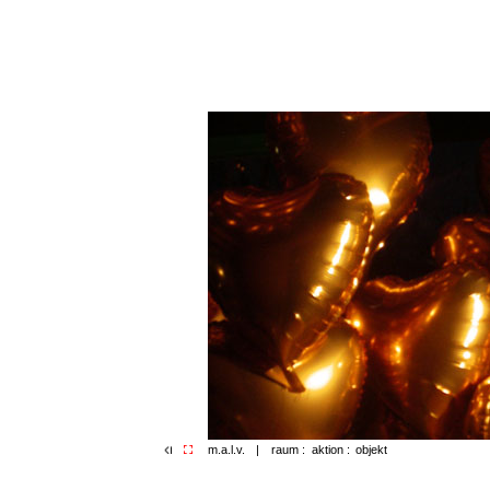
m.a.l.v.
|
raum :
aktion :
objekt